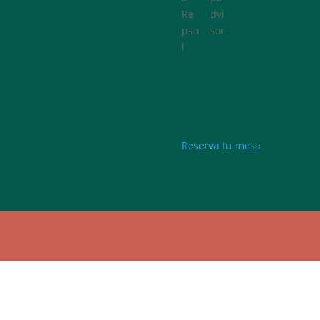
Re
dvi
pso
sor
l
Reserva tu mesa