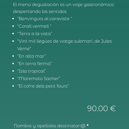
El menú degustación es un viaje gastronómico
despertando los sentidos
“Benvinguts al caravista “
“Corall vermell “
“Terra a la vista”
“Vint mil llegües de viatge submarí, de Jules
Verne”
“En alta mar”
“En terra ferma”
“Isla tropical”
“Maremoto Sacher”
“El cofre dels petit fours”
90.00
€
Nombre y apellidos destinatari@
*