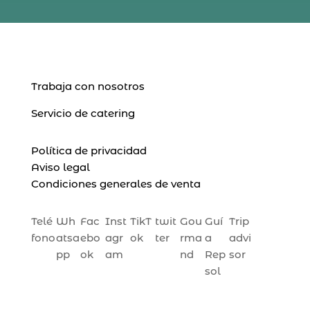
Trabaja con nosotros
Servicio de catering
Política de privacidad
Aviso legal
Condiciones generales de venta
Telé
Wh
Fac
Inst
TikT
twit
Gou
Guí
Trip
fono
atsa
ebo
agr
ok
ter
rma
a
advi
pp
ok
am
nd
Rep
sor
sol