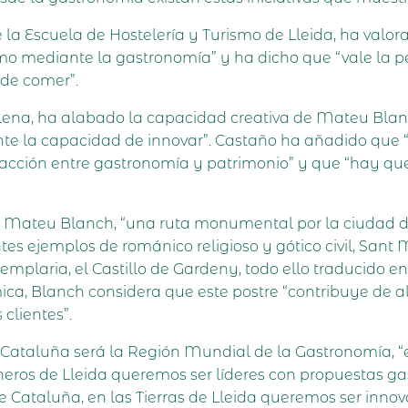
e la Escuela de Hostelería y Turismo de Lleida, ha valo
mo mediante la gastronomía” y ha dicho que “vale la pe
ede comer”.
lena, ha alabado la capacidad creativa de Mateu Blanc
nte la capacidad de innovar”. Castaño ha añadido que
teracción entre gastronomía y patrimonio” y que “hay 
n Mateu Blanch, “una ruta monumental por la ciudad de 
tes ejemplos de románico religioso y gótico civil, Sant 
mplaria, el Castillo de Gardeny, todo ello traducido en
ca, Blanch considera que este postre “contribuye de 
clientes”.
 Cataluña será la Región Mundial de la Gastronomía, “es
ineros de Lleida queremos ser líderes con propuestas g
 Cataluña, en las Tierras de Lleida queremos ser innov