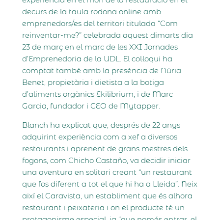
decurs de la taula rodona online amb
emprenedors/es del territori titulada “Com
reinventar-me?” celebrada aquest dimarts dia
23 de març en el marc de les XXI Jornades
d’Emprenedoria de la UDL. El col·loqui ha
comptat també amb la presència de Núria
Benet, propietària i dietista a la botiga
d’aliments orgànics Ekilibrium, i de Marc
Garcia, fundador i CEO de Mytapper.
Blanch ha explicat que, després de 22 anys
adquirint experiència com a xef a diversos
restaurants i aprenent de grans mestres dels
fogons, com Chicho Castaño, va decidir iniciar
una aventura en solitari creant “un restaurant
que fos diferent a tot el que hi ha a Lleida”. Neix
així el Caravista, un establiment que és alhora
restaurant i peixateria i on el producte té un
protagonisme especial, ja “que només entrar, el