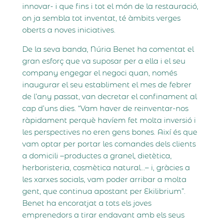
innovar- i que fins i tot el món de la restauració,
on ja sembla tot inventat, té àmbits verges
oberts a noves iniciatives.
De la seva banda, Núria Benet ha comentat el
gran esforç que va suposar per a ella i el seu
company engegar el negoci quan, només
inaugurar el seu establiment el mes de febrer
de l’any passat, van decretar el confinament al
cap d’uns dies. “Vam haver de reinventar-nos
ràpidament perquè havíem fet molta inversió i
les perspectives no eren gens bones. Així és que
vam optar per portar les comandes dels clients
a domicili –productes a granel, dietètica,
herboristeria, cosmètica natural…– i, gràcies a
les xarxes socials, vam poder arribar a molta
gent, que continua apostant per Ekilibrium”.
Benet ha encoratjat a tots els joves
emprenedors a tirar endavant amb els seus