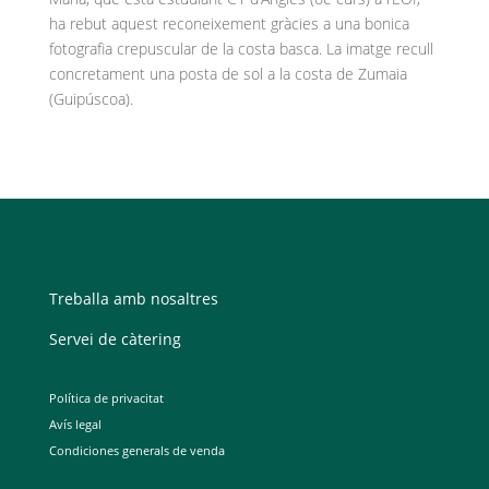
ha rebut aquest reconeixement gràcies a una bonica
fotografia crepuscular de la costa basca. La imatge recull
concretament una posta de sol a la costa de Zumaia
(Guipúscoa).
Treballa amb nosaltres
Servei de càtering
Política de privacitat
Avís legal
Condiciones generals de venda