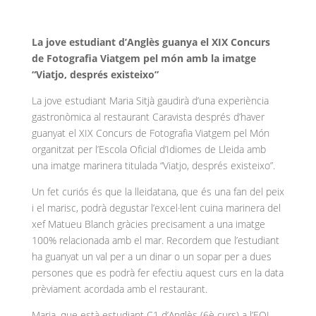
La jove estudiant d’Anglès guanya el
XIX Concurs
de Fotografia Viatgem pel món amb la imatge
“Viatjo, després existeixo”
La jove estudiant Maria Sitjà gaudirà d’una experiència
gastronòmica al restaurant Caravista després d’haver
guanyat el XIX Concurs de Fotografia Viatgem pel Món
organitzat per l’Escola Oficial d’Idiomes de Lleida amb
una imatge marinera titulada “Viatjo, després existeixo”.
Un fet curiós és que la lleidatana, que és una fan del peix
i el marisc, podrà degustar l’excel·lent cuina marinera del
xef Matueu Blanch gràcies precisament a una imatge
100% relacionada amb el mar. Recordem que l’estudiant
ha guanyat un val per a un dinar o un sopar per a dues
persones que es podrà fer efectiu aquest curs en la data
prèviament acordada amb el restaurant.
Maria, que està estudiant C1 d’Anglès (6è curs) a l’EOI,