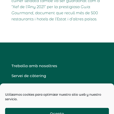
cuiner lleidatà també va ser guardonat com a
“Xef de l’Any 2021” per la prestigiosa
Guia
Gourmand
, document que recull més de 500
restaurants i hotels de l’Estat i d’altres països.
Treballa amb nosaltres
Servei de càtering
Política de privacitat
Utilizamos cookies para optimizar nuestro sitio web y nuestro
Avís legal
servicio.
Condiciones generals de venda
Acepto