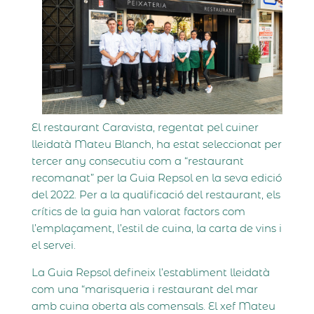
El restaurant Caravista, regentat pel cuiner
lleidatà Mateu Blanch, ha estat seleccionat per
tercer any consecutiu com a “restaurant
recomanat” per la Guia Repsol en la seva edició
del 2022. Per a la qualificació del restaurant, els
crítics de la guia han valorat factors com
l’emplaçament, l’estil de cuina, la carta de vins i
el servei.
La Guia Repsol defineix l’establiment lleidatà
com una “marisqueria i restaurant del mar
amb cuina oberta als comensals. El xef Mateu